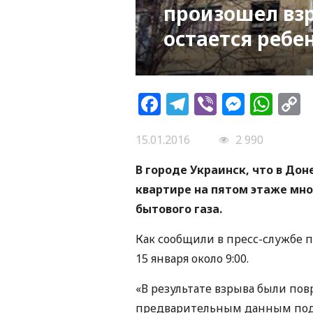
произошел взр
остается ребе
Facebook
Telegram
Viber
Messe
Wh
L
15.01.2016
2 990
В городе Украинск, что в До
квартире на пятом этаже мн
бытового газа.
Как сообщили в пресс-службе 
15 января около 9:00.
«В результате взрыва были пов
предварительным данным под 