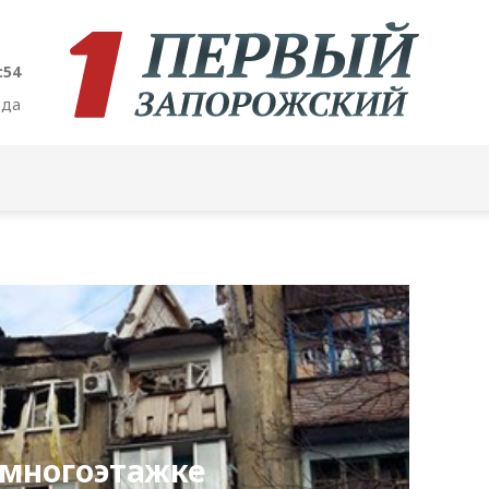
:55
ода
 многоэтажке