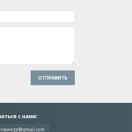
ОТПРАВИТЬ
заться с нами:
1newszp@gmail.com