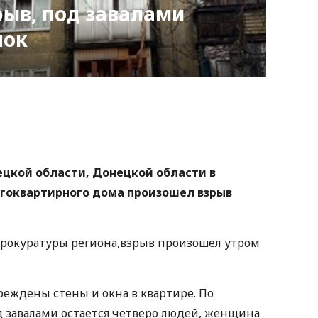
ыв, под завалами
нок
nger
atsApp
Copy
ink
нецкой области, Донецкой области в
огоквартирного дома произошел взрыв
прокуратуры региона,взрыв произошел утром
реждены стены и окна в квартире. По
завалами остается четверо людей, женщина