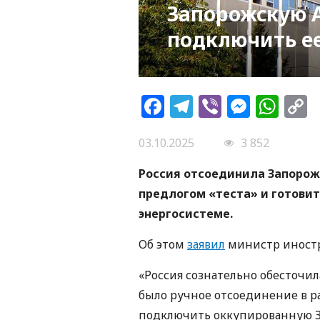
Запорожскую 
подключить ее
Facebook
Telegram
Viber
Messe
Wh
L
03.10.2025
3 852
Россия отсоединила Запорож
предлогом «теста» и готови
энергосистеме.
Об этом
заявил
министр иностр
«Россия сознательно обесточи
было ручное отсоединение в ра
подключить оккупированную ЗА