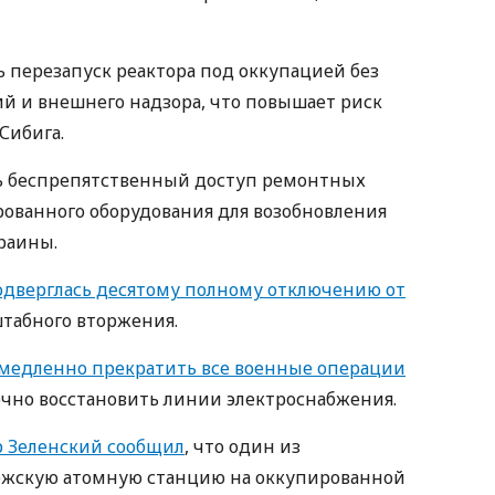
перезапуск реактора под оккупацией без
й и внешнего надзора, что повышает риск
Сибига.
ь беспрепятственный доступ ремонтных
рованного оборудования для возобновления
раины.
подверглась десятому полному отключению от
штабного вторжения.
медленно прекратить все военные операции
рочно восстановить линии электроснабжения.
 Зеленский сообщил
, что один из
жскую атомную станцию ​​на оккупированной