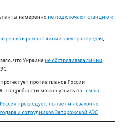
купанты намеренно
не подключают станцию ​​к
разрешить ремонт линий электропередач
,
зало, что Украина
не обстреливала линии
ЭС.
 протестует против планов России
С. Подробности можно узнать по
ссылке
.
 Россия преследует, пытает и незаконно
годара и сотрудников Запорожской АЭС