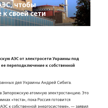
АЭС, чтобы
 к своей сети
nger
atsApp
Copy
ink
скую АЭС от электросети Украины под
т ее переподключение к собственной
анных дел Украины Андрей Сибига.
ла Запорожскую атомную электростанцию. Это
мках «теста», пока Россия готовится
ЭС к собственной энергосистеме», — заявил