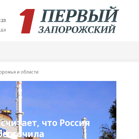
:24
ода
орожья и области
читает, что Россия
бесточила