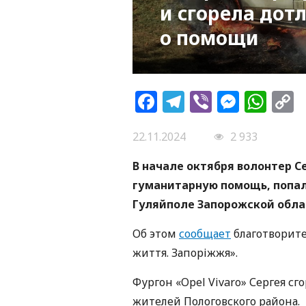
и сгорела дот
о помощи
Facebook
Telegram
Viber
Messe
Wh
L
22.11.2024
2 933
В начале октября волонтер С
гуманитарную помощь, попал
Гуляйполе Запорожской обла
Об этом
сообщает
благотворите
життя. Запоріжжя».
Фургон «Opel Vivaro» Сергея сг
жителей Пологовского района.