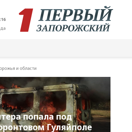
:17
ода
орожья и области
тера попала под
фронтовом Гуляйполе