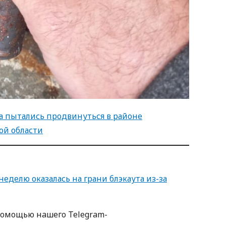
ка пытались продвинуться в районе
ой области
неделю оказалась на грани блэкаута из-за
пoмoщью нaшегo Telegram-