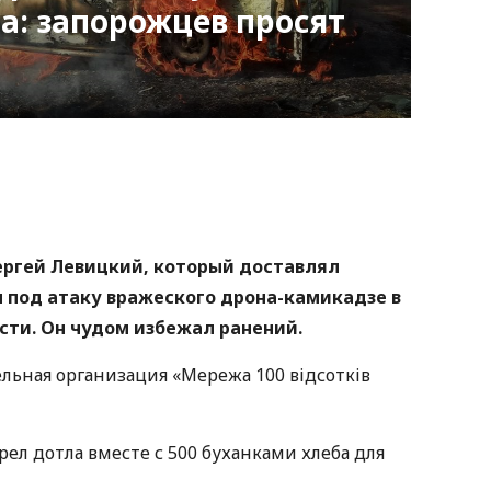
ла: запорожцев просят
nger
atsApp
Copy
ink
ергей Левицкий, который доставлял
 под атаку вражеского дрона-камикадзе в
сти. Он чудом избежал ранений.
льная организация «Мережа 100 відсотків
орел дотла вместе с 500 буханками хлеба для