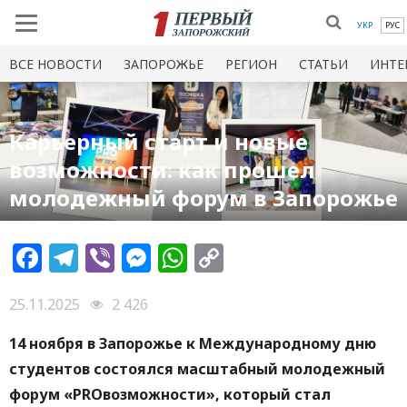
УКР
РУС
ВСЕ НОВОСТИ
ЗАПОРОЖЬЕ
РЕГИОН
СТАТЬИ
ИНТЕ
Карьерный старт и новые
возможности: как прошел
молодежный форум в Запорожье
Facebook
Telegram
Viber
Messenger
WhatsApp
Copy
Link
25.11.2025
2 426
14 ноября в Запорожье к Международному дню
студентов состоялся масштабный молодежный
форум «PROвозможности», который стал