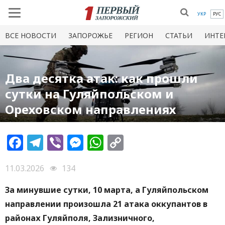
УКР
РУС
ВСЕ НОВОСТИ
ЗАПОРОЖЬЕ
РЕГИОН
СТАТЬИ
ИНТЕ
Два десятка атак: как прошли
сутки на Гуляйпольском и
Ореховском направлениях
Facebook
Telegram
Viber
Messenger
WhatsApp
Copy
Link
11.03.2026
134
За минувшие сутки, 10 марта, а Гуляйпольском
направлении произошла 21 атака оккупантов в
районах Гуляйполя, Зализничного,