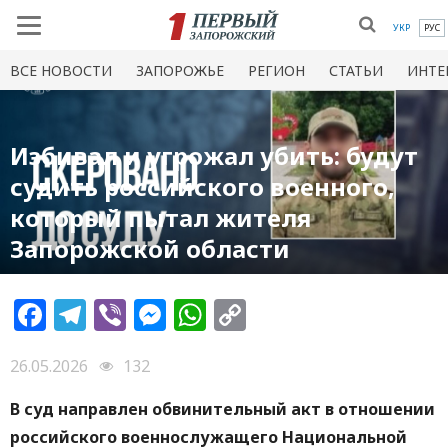
УКР
РУС
ВСЕ НОВОСТИ
ЗАПОРОЖЬЕ
РЕГИОН
СТАТЬИ
ИНТЕ
Избивал и угрожал убить: будут
судить российского военного,
который пытал жителя
Запорожской области
Facebook
Telegram
Viber
Messenger
WhatsApp
Copy
Link
26.05.2026
132
В суд направлен обвинительный акт в отношении
российского военнослужащего Национальной