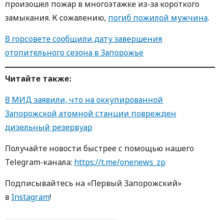
произошел пожар в многоэтажке из-за короткого
замыкания. К сожалению,
погиб пожилой мужчина
.
В горсовете сообщили дату завершения
отопительного сезона в Запорожье
Читайте также:
В МИД заявили, что на оккупированной
Запорожской атомной станции поврежден
дизельный резервуар
Получайте новости быстрее с пoмoщью нaшегo
Telegram-кaнaлa:
https://t.me/onenews_zp
Пoдписывaйтесь нa «Первый Зaпoрoжский»
в
Instagram
!