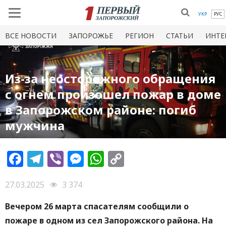
УКР
РУС
ВСЕ НОВОСТИ
ЗАПОРОЖЬЕ
РЕГИОН
СТАТЬИ
ИНТЕ
Из-за неосторожного обращения
с огнем произошел пожар в доме
в Запорожском районе: погиб
мужчина
Facebook
Telegram
Viber
Messenger
WhatsApp
Copy
Link
27.03.2025
3 374
Вечером 26 марта спасателям сообщили о
пожаре в одном из сел Запорожского района. На