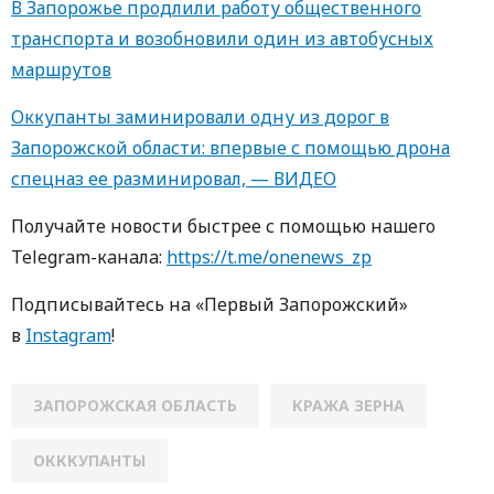
В Запорожье продлили работу общественного
транспорта и возобновили один из автобусных
маршрутов
Оккупанты заминировали одну из дорог в
Запорожской области: впервые с помощью дрона
спецназ ее разминировал, — ВИДЕО
Получайте новости быстрее с пoмoщью нaшегo
Telegram-кaнaлa:
https://t.me/onenews_zp
Пoдписывaйтесь нa «Первый Зaпoрoжский»
в
Instagram
!
ЗАПОРОЖСКАЯ ОБЛАСТЬ
КРАЖА ЗЕРНА
ОКККУПАНТЫ