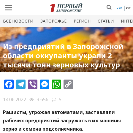
УКР
РУС
ВСЕ НОВОСТИ
ЗАПОРОЖЬЕ
РЕГИОН
СТАТЬИ
ИНТЕ
Из предприятий в Запорожской
области оккупанты украли 2
тысячи тонн зерновых культур
Facebook
Telegram
Viber
Messenger
WhatsApp
Copy
Link
14.06.2022
3 656
5
Рашисты, угрожая автоматами, заставляли
рабочих предприятий загружать в их машины
зерно и семена подсолнечника.