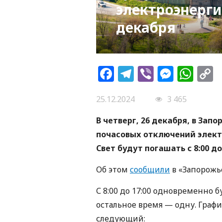
электроэнерги
декабря
Facebook
Telegram
Viber
Messe
Wh
L
25.12.2024
3 465
В четверг, 26 декабря, в Зап
почасовых отключений элект
Свет будут погашать с 8:00 до 
Об этом
сообщили
в «Запорожь
С 8:00 до 17:00 одновременно 
остальное время — одну. Граф
следующий: