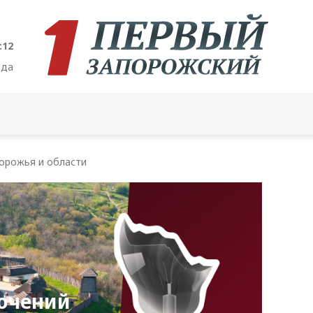
:13
ода
орожья и области
ючений