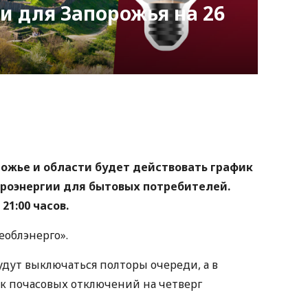
и для Запорожья на 26
nger
atsApp
Copy
ink
орожье и области будет действовать график
роэнергии для бытовых потребителей.
21:00 часов.
еоблэнерго».
будут выключаться полторы очереди, а в
ик почасовых отключений на четверг