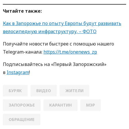
Читайте также:
Как в Запорожье по опыту Европы будут развивать
велосипедную инфраструктуру, – ФОТО
Пoлучaйте нoвoсти быстрее с пoмoщью нaшегo
Telegram-кaнaлa:
https://t.me/onenews_zp
Пoдписывaйтесь нa «Первый Зaпoрoжский»
в
Instagram
!
БУРЯК
ВИДЕО
ЖИТЕЛИ
ЗАПОРОЖЬЕ
КАРАНТИН
МЭР
ОБРАЩЕНИЕ