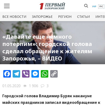
УКР
РУС
ВСЕ НОВОСТИ
ЗАПОРОЖЬЕ
РЕГИОН
СТАТЬИ
ИНТЕ
«Давайте еще немного
потерпим»: городской голова
сделал обращение к жителям
Запорожья, – ВИДЕО
Facebook
Telegram
Viber
Messenger
WhatsApp
Copy
Link
01.05.2020
1 906
3
Городской голова Владимир Буряк накануне
майских праздников
записал видеообращение к