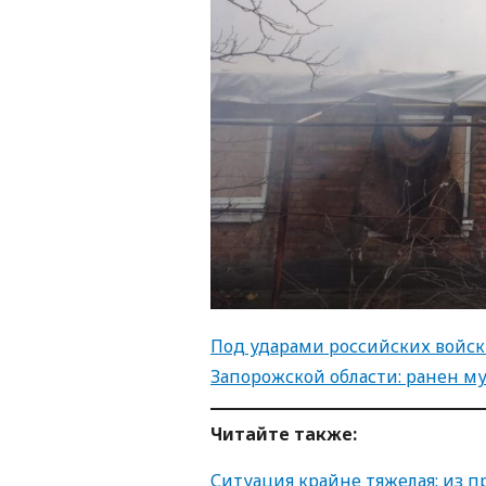
Под ударами российских войск
Запорожской области: ранен м
Читайте также:
Ситуация крайне тяжелая: из 