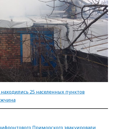
 находились 25 населенных пунктов
ужчина
прифронтового Приморского эвакуировали