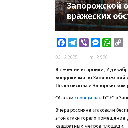
Запорожской о
вражеских обс
Facebook
Telegram
Viber
Messe
Wh
L
03.12.2025
2 926
В течение вторника, 2 декабр
вооружения по Запорожской о
Пологовском и Запорожском 
Об этом
сообщили
в ГСЧС в Зап
Вчера россияне атаковали бес
этой атаки горело помещение у
квадратных метров площади.