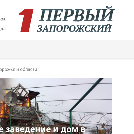
:26
ода
орожья и области
е заведение и дом в