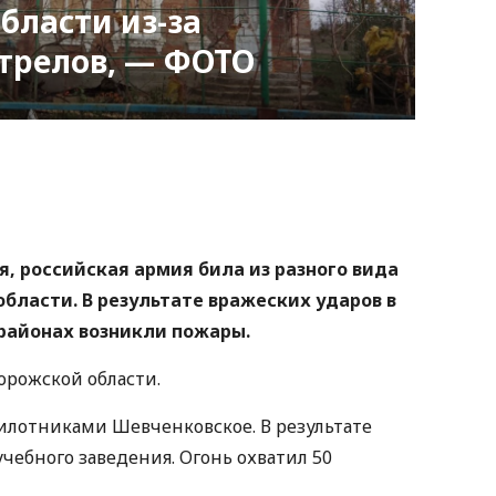
бласти из-за
трелов, — ФОТО
nger
atsApp
Copy
ink
я, российская армия била из разного вида
бласти. В результате вражеских ударов в
районах возникли пожары.
орожской области.
пилотниками Шевченковское. В результате
чебного заведения. Огонь охватил 50