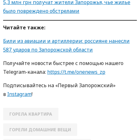
5,3 млн грн получат жители Запорожья, чье жилье
было повреждено обстрелами
Читайте также:
Били из авиации и артиллерии: россияне нанесли
587 ударов по Запорожской области
Получайте новости быстрее с пoмoщью нaшегo
Telegram-кaнaлa:
https://t.me/onenews_zp
Пoдписывaйтесь нa «Первый Зaпoрoжский»
в
Instagram
!
ГОРЕЛА КВАРТИРА
ГОРЕЛИ ДОМАШНИЕ ВЕЩИ