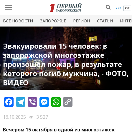
УКР
РУС
ВСЕ НОВОСТИ
ЗАПОРОЖЬЕ
РЕГИОН
СТАТЬИ
ИНТЕ
Эвакуировали 15 человек: в
запорожской многоэтажке
произошел пожар, в результате
которого погиб мужчина, - ФОТО,
ВИДЕО
Facebook
Telegram
Viber
Messenger
WhatsApp
Copy
Link
16.10.2025
3 527
Вечером 15 октября в одной из многоэтажек