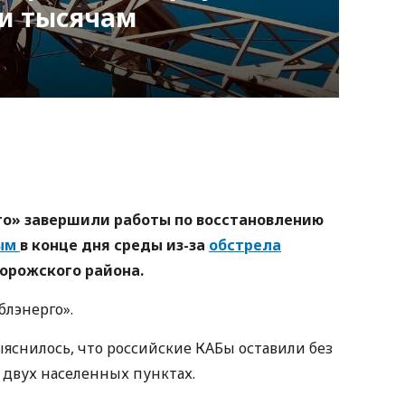
ти тысячам
nger
atsApp
Copy
ink
о» завершили работы по восстановлению
ным
в конце дня среды из-за
обстрела
орожского района.
блэнерго».
ыяснилось, что российские КАБы оставили без
в двух населенных пунктах.