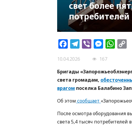
свет более пя
потребителей
Facebook
Telegram
Viber
Messe
Wh
L
10.04.2026
167
Бригады «Запорожьеоблэнерг
света громадам,
обесточен
врагом
поселка Балабино Зап
Об этом
сообщает
«Запорожьео
После осмотра оборудования в
света 5,4 тысяч потребителей 