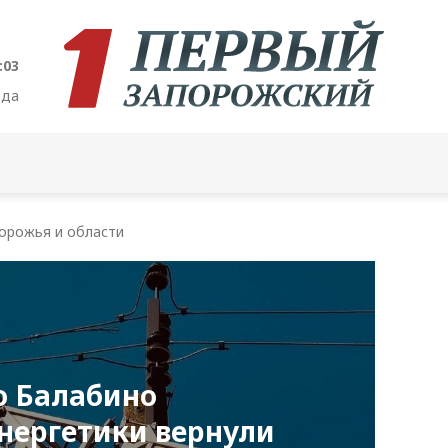
:03
ода
орожья и области
о Балабино
нергетики вернули