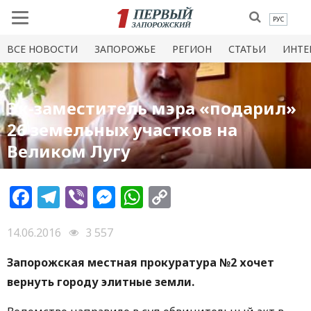
РУС
ВСЕ НОВОСТИ
ЗАПОРОЖЬЕ
РЕГИОН
СТАТЬИ
ИНТЕ
Эк-заместитель мэра «подарил»
26 земельных участков на
Великом Лугу
Facebook
Telegram
Viber
Messenger
WhatsApp
Copy
Link
14.06.2016
3 557
Запорожская местная прокуратура №2 хочет
вернуть городу элитные земли.