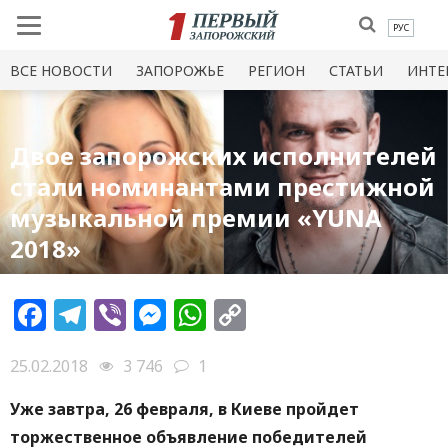
РУС
ВСЕ НОВОСТИ
ЗАПОРОЖЬЕ
РЕГИОН
СТАТЬИ
ИНТЕ
Двое запорожских исполнителей
стали номинантами престижной
музыкальной премии «YUNA
2018»
Facebook
Telegram
Viber
Messenger
WhatsApp
Copy
Link
25.02.2018
3 746
1
Уже завтра, 26 февраля, в Киеве пройдет
торжественное объявление победителей