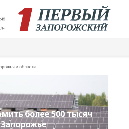
:46
ода
орожья и области
мить более 500 тысяч
в Запорожье