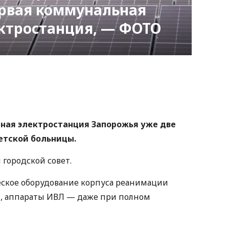
ервая коммунальная
ектростанция, — ФОТО
nger
atsApp
Copy
ink
ная электростанция Запорожья уже две
етской больницы.
городской совет.
еское оборудование корпуса реанимации
, аппараты ИВЛ — даже при полном