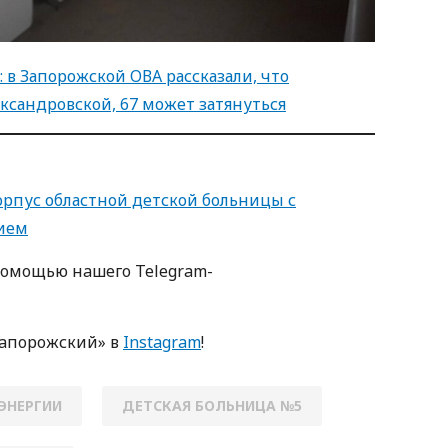
: в Запорожской ОВА рассказали, что
ександровской, 67 может затянуться
орпус областной детской больницы с
ием
пoмoщью нaшегo Telegram-
Зaпoрoжский» в
Instagram
!
ЭНЕРГИИ
ДЕТСКАЯ БОЛЬНИЦА №5