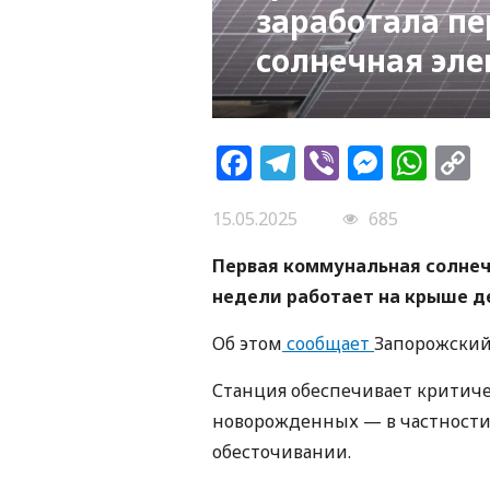
заработала п
солнечная эл
Facebook
Telegram
Viber
Messe
Wh
L
15.05.2025
685
Первая коммунальная солнеч
недели работает на крыше д
Об этом
сообщает
Запорожский 
Станция обеспечивает критич
новорожденных — в частности
обесточивании.