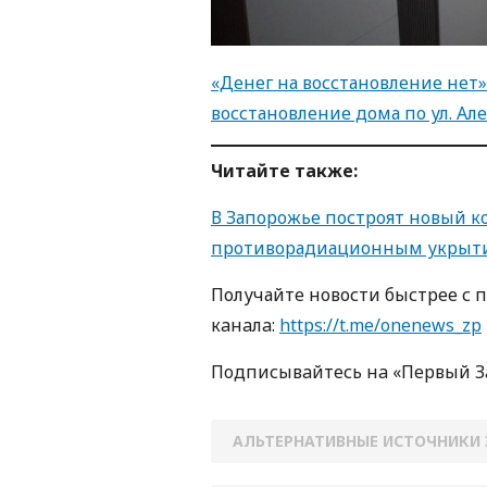
«Денег на восстановление нет»
восстановление дома по ул. Ал
Читайте также:
В Запорожье построят новый к
противорадиационным укрыт
Получайте новости быстрее с 
кaнaлa:
https://t.me/onenews_zp
Пoдписывaйтесь нa «Первый 
АЛЬТЕРНАТИВНЫЕ ИСТОЧНИКИ 