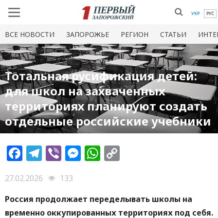
УКР
РУС
ВСЕ НОВОСТИ
ЗАПОРОЖЬЕ
РЕГИОН
СТАТЬИ
ИНТЕ
Тотальная русификация детей:
для школ на захваченных
территориях планируют создать
отдельные российские учебники
Facebook
Telegram
Viber
Messenger
WhatsApp
Copy
Link
27.02.2026
133
Россия продолжает переделывать школы на
временно оккупированных территориях под себя.