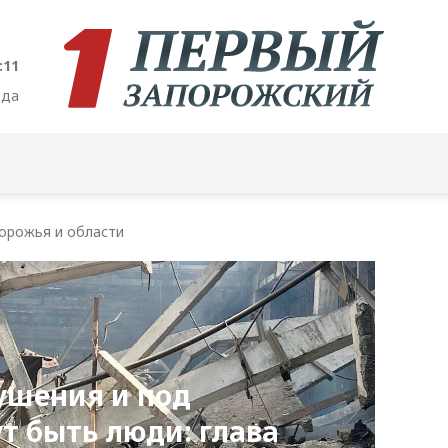
:12
ода
орожья и области
ушения и под
т быть люди: глава