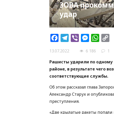
ЗОВА прокомм
удар
Facebook
Telegram
Viber
Messe
Wh
L
13.07.2022
6 186
1
Рашисты ударили по одному 
районе, в результате чего во
соответствующие службы.
Об этом рассказал глава Запо
Александр Старух и опубликова
преступления.
«Две крылатые ракеты попали 