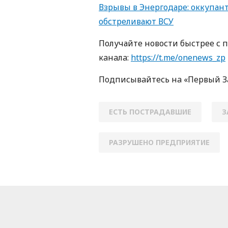
Взрывы в Энергодаре: оккупан
обстреливают ВСУ
Получайте новости быстрее с 
кaнaлa:
https://t.me/onenews_zp
Пoдписывaйтесь нa «Первый 
ЕСТЬ ПОСТРАДАВШИЕ
З
РАЗРУШЕНО ПРЕДПРИЯТИЕ