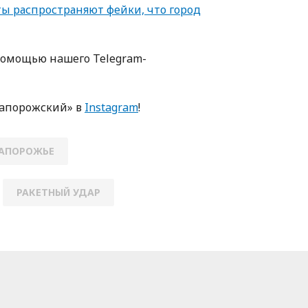
ты распространяют фейки, что город
пoмoщью нaшегo Telegram-
Зaпoрoжский» в
Instagram
!
АПОРОЖЬЕ
РАКЕТНЫЙ УДАР