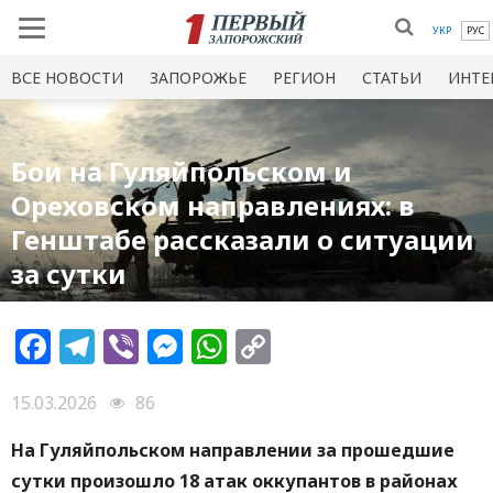
УКР
РУС
ВСЕ НОВОСТИ
ЗАПОРОЖЬЕ
РЕГИОН
СТАТЬИ
ИНТЕ
Бои на Гуляйпольском и
Ореховском направлениях: в
Генштабе рассказали о ситуации
за сутки
Facebook
Telegram
Viber
Messenger
WhatsApp
Copy
Link
15.03.2026
86
На Гуляйпольском направлении за прошедшие
сутки произошло 18 атак оккупантов в районах