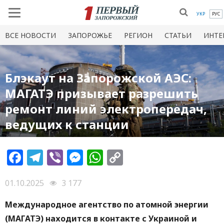
УКР
РУС
ВСЕ НОВОСТИ
ЗАПОРОЖЬЕ
РЕГИОН
СТАТЬИ
ИНТЕ
Блэкаут на Запорожской АЭС:
МАГАТЭ призывает разрешить
ремонт линий электропередач,
ведущих к станции
Facebook
Telegram
Viber
Messenger
WhatsApp
Copy
Link
01.10.2025
3 177
Международное агентство по атомной энергии
(МАГАТЭ) находится в контакте с Украиной и