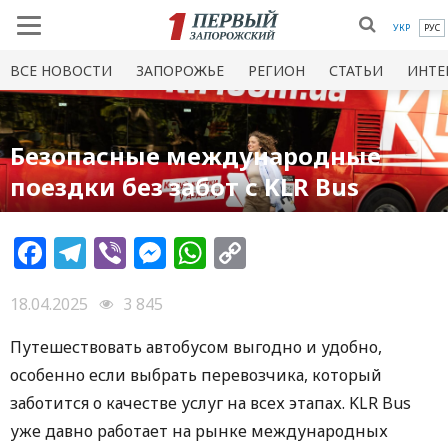
УКР
РУС
ВСЕ НОВОСТИ
ЗАПОРОЖЬЕ
РЕГИОН
СТАТЬИ
ИНТЕ
Безопасные международные
поездки без забот с KLR Bus
Facebook
Telegram
Viber
Messenger
WhatsApp
Copy
Link
18.04.2025
3 845
Путешествовать автобусом выгодно и удобно,
особенно если выбрать перевозчика, который
заботится о качестве услуг на всех этапах. KLR Bus
уже давно работает на рынке международных