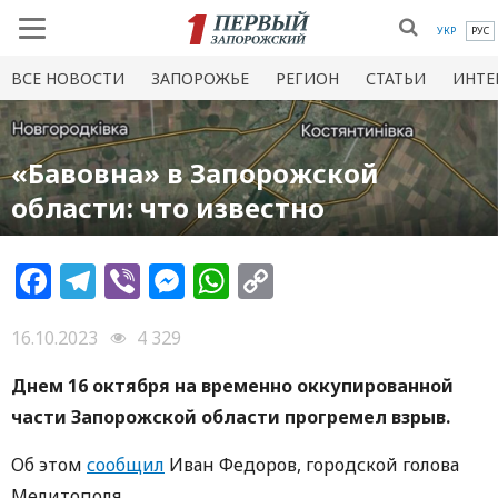
УКР
РУС
ВСЕ НОВОСТИ
ЗАПОРОЖЬЕ
РЕГИОН
СТАТЬИ
ИНТЕ
«Бавовна» в Запорожской
области: что известно
Facebook
Telegram
Viber
Messenger
WhatsApp
Copy
Link
16.10.2023
4 329
Днем 16 октября на временно оккупированной
части Запорожской области прогремел взрыв.
Об этом
сообщил
Иван Федоров, городской голова
Мелитополя.