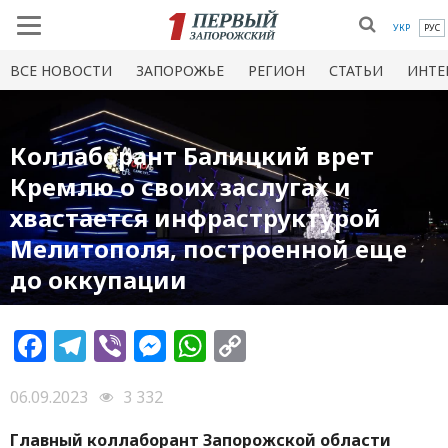
УКР
РУС
ВСЕ НОВОСТИ
ЗАПОРОЖЬЕ
РЕГИОН
СТАТЬИ
ИНТЕ
Коллаборант Балицкий врет
Кремлю о своих заслугах и
хвастается инфраструктурой
Мелитополя, построенной еще
до оккупации
Facebook
Telegram
Viber
Messenger
WhatsApp
Copy
Link
06.09.2023
3 332
Главный коллаборант Запорожской области