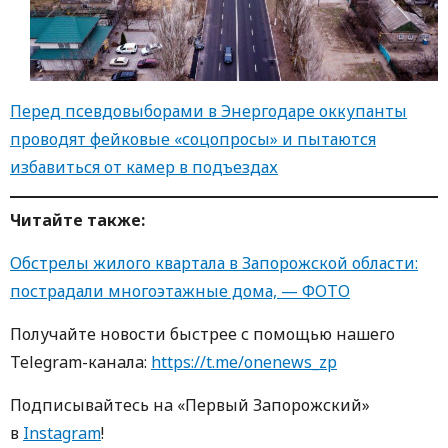
Перед псевдовыборами в Энергодаре оккупанты
проводят фейковые «соцопросы» и пытаются
избавиться от камер в подъездах
Читайте также:
Обстрелы жилого квартала в Запорожской области:
пострадали многоэтажные дома, — ФОТО
Получайте новости быстрее с пoмoщью нaшегo
Telegram-кaнaлa:
https://t.me/onenews_zp
Пoдписывaйтесь нa «Первый Зaпoрoжский»
в
Instagram
!