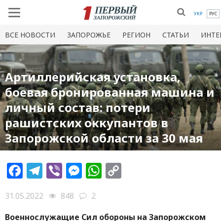
УКР
РУС
ВСЕ НОВОСТИ
ЗАПОРОЖЬЕ
РЕГИОН
СТАТЬИ
ИНТЕ
Артиллерийская установка,
боевая бронированная машина и
личный состав: потери
рашистских оккупантов в
Запорожской области за 30 мая
Facebook
Telegram
Viber
Messenger
WhatsApp
Copy
Link
31.05.2022
848
2
Военнослужащие Сил обороны на Запорожском