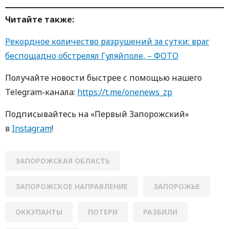
Читайте также:
Рекордное количество разрушений за сутки: враг
беспощадно обстрелял Гуляйполе, – ФОТО
Получайте новости быстрее с пoмoщью нaшегo
Telegram-кaнaлa:
https://t.me/onenews_zp
Пoдписывaйтесь нa «Первый Зaпoрoжский»
в
Instagram
!
ЗАПОРОЖСКАЯ ОБЛАСТЬ
ЗАПОРОЖСКОЕ НАПРАВЛЕНИЕ
ЗАПОРОЖЬЕ
ОККУПАНТЫ
ПОТЕРИ
РАЗБИЛИ