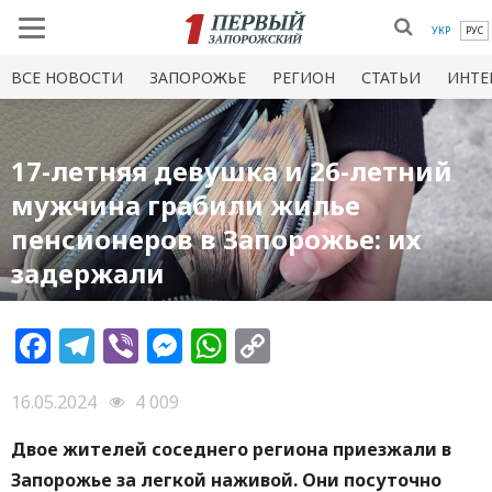
УКР
РУС
ВСЕ НОВОСТИ
ЗАПОРОЖЬЕ
РЕГИОН
СТАТЬИ
ИНТЕ
17-летняя девушка и 26-летний
мужчина грабили жилье
пенсионеров в Запорожье: их
задержали
Facebook
Telegram
Viber
Messenger
WhatsApp
Copy
Link
16.05.2024
4 009
Двое жителей соседнего региона приезжали в
Запорожье за легкой наживой. Они посуточно