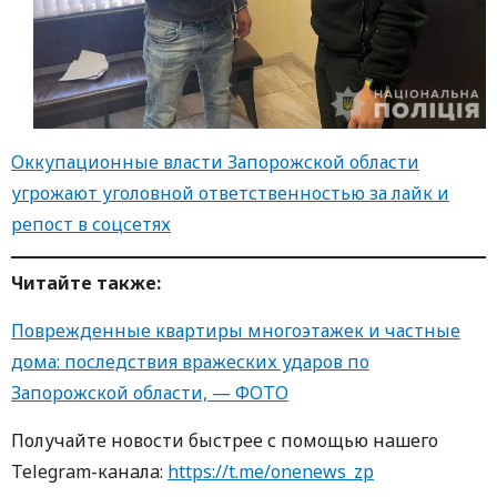
Оккупационные власти Запорожской области
угрожают уголовной ответственностью за лайк и
репост в соцсетях
Читайте также:
Поврежденные квартиры многоэтажек и частные
дома: последствия вражеских ударов по
Запорожской области, — ФОТО
Получайте новости быстрее с пoмoщью нaшегo
Telegram-кaнaлa:
https://t.me/onenews_zp