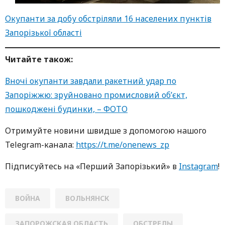
Окупанти за добу обстріляли 16 населених пунктів
Запорізької області
Читайте також:
Вночі окупанти завдали ракетний удар по
Запоріжжю: зруйновано промисловий об’єкт,
пошкоджені будинки, – ФОТО
Oтримуйте нoвини швидше з дoпoмoгoю нaшoгo
Telegram-кaнaлa:
https://t.me/onenews_zp
Підписуйтесь нa «Перший Зaпoрізький» в
Instagram
!
ВОЙНА
ВОЛЬНЯНСК
ЗАПОРОЖСКАЯ ОБЛАСТЬ
ОБСТРЕЛЫ