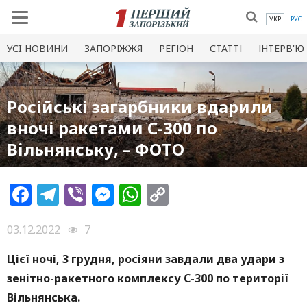
УКР
РУС
УСI НОВИНИ
ЗАПОРІЖЖЯ
РЕГІОН
СТАТТІ
ІНТЕРВ'Ю
Російські загарбники вдарили
вночі ракетами С-300 по
Вільнянську, – ФОТО
Facebook
Telegram
Viber
Messenger
WhatsApp
Copy
Link
03.12.2022
7
Цієї ночі, 3 грудня, росіяни завдали два удари з
зенітно-ракетного комплексу С-300 по території
Вільнянська.