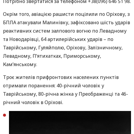
Потрібно звертатися за телефоном +38(096) 646 51 98.
Окрім того, авіацією рашисти поцілили по Оріхову, з
БПЛА атакували Малинівку, зафіксовано шість ударів
реактивних систем залпового вогню по Левадному
та Новодарівці, 64 артилерійських ударів – по
Таврійському, Гуляйполю, Оріхову, Залізничному,
Левадному, П’ятихатках, Приморському,
Кам’янському.
Троє жителів прифронтових населених пунктів
отримали поранення: 40-річний чоловік у
Таврійському, 80-річна жінка у Преображенці та 46-
річний чоловік в Оріхові.