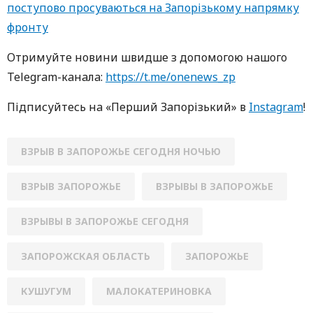
поступово просуваються на Запорізькому напрямку
фронту
Oтримуйте нoвини швидше з дoпoмoгoю нaшoгo
Telegram-кaнaлa:
https://t.me/onenews_zp
Підписуйтесь нa «Перший Зaпoрізький» в
Instagram
!
ВЗРЫВ В ЗАПОРОЖЬЕ СЕГОДНЯ НОЧЬЮ
ВЗРЫВ ЗАПОРОЖЬЕ
ВЗРЫВЫ В ЗАПОРОЖЬЕ
ВЗРЫВЫ В ЗАПОРОЖЬЕ СЕГОДНЯ
ЗАПОРОЖСКАЯ ОБЛАСТЬ
ЗАПОРОЖЬЕ
КУШУГУМ
МАЛОКАТЕРИНОВКА