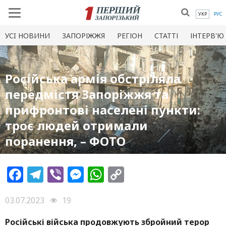
УКР
РУС
УСI НОВИНИ
ЗАПОРІЖЖЯ
РЕГІОН
СТАТТІ
ІНТЕРВ'Ю
Російська армія обстріляла
передмістя Запоріжжя та
прифронтові населені пункти:
троє людей отримали
поранення, – ФОТО
Facebook
Telegram
Viber
Messenger
WhatsApp
Copy
Link
03.07.2023
19
Російськ
і війська
продовжують збройний терор