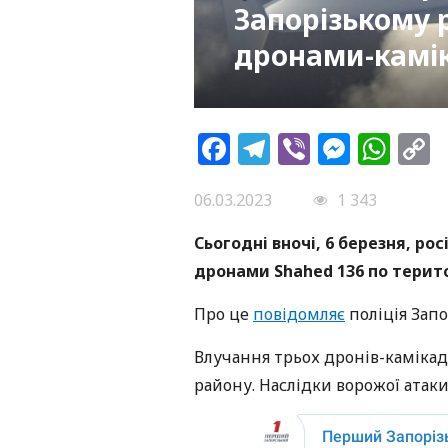
Запорізькому 
дронами-камі
Facebook
Telegram
Viber
Messe
Wh
L
06.03.2023
1 343
Сьогодні вночі, 6 березня, ро
дронами Shahed
136 по терит
Про це
повідомляє
поліція Запо
Влучання трьох дронів-камікадз
району. Наслідки ворожої атак