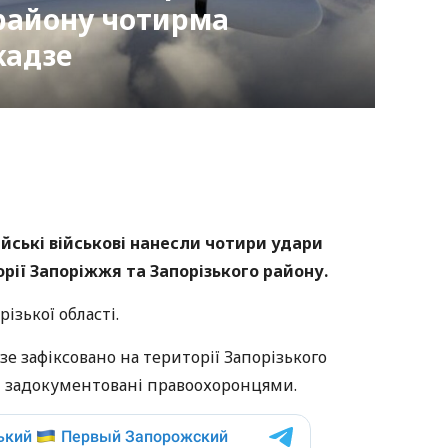
району чотирма
кадзе
nger
atsApp
Copy
ink
сійські військові нанесли чотири удари
орії Запоріжжя та Запорізького району.
різької області.
е зафіксовано на території Запорізького
и задокументовані правоохоронцями.