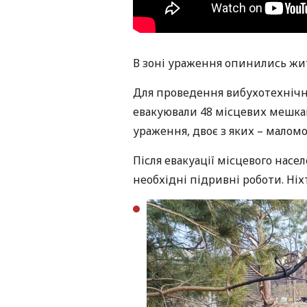
В зоні ураження опинились жит
Для проведення вибухотехнічни
евакуювали 48 місцевих мешкан
ураження, двоє з яких – маломо
Після евакуації місцевого насе
необхідні підривні роботи. Ніх