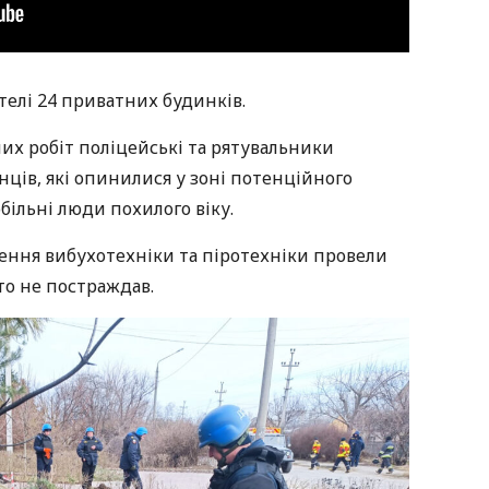
елі 24 приватних будинків.
х робіт поліцейські та рятувальники
ців, які опинилися у зоні потенційного
більні люди похилого віку.
лення вибухотехніки та піротехніки провели
то не постраждав.