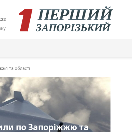
:23
оку
жжя та області
или по Запоріжжю та