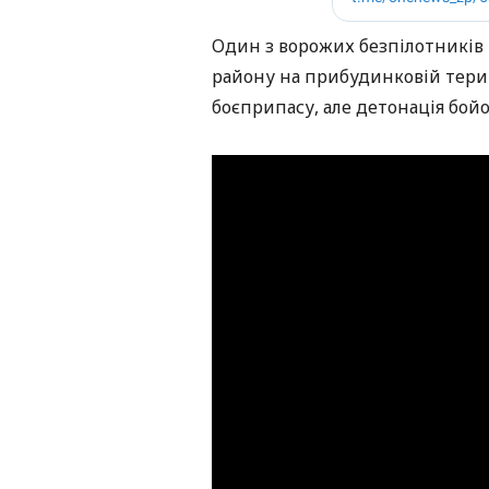
Один з ворожих безпілотників 
району на прибудинковій терит
боєприпасу, але детонація бойо