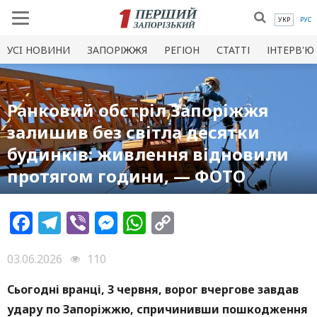
УКР
РУС
УСI НОВИНИ
ЗАПОРІЖЖЯ
РЕГІОН
СТАТТІ
ІНТЕРВ'Ю
Ранковий обстріл Запоріжжя
залишив без світла десятки
будинків: живлення відновили
протягом години, — ФОТО
Facebook
Telegram
Viber
Messenger
WhatsApp
Copy
Link
03.06.2026
110
Сьогодні вранці, 3 червня, ворог вчергове завдав
удару по Запоріжжю, спричинивши пошкодження