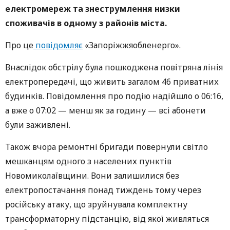
електромереж та знеструмлення низки
споживачів в одному з районів міста.
Про це
повідомляє
«Запоріжжяобленерго».
Внаслідок обстрілу була пошкоджена повітряна лінія
електропередачі, що живить загалом 46 приватних
будинків. Повідомлення про подію надійшло о 06:16,
а вже о 07:02 — менш як за годину — всі абонети
були заживлені.
Також вчора ремонтні бригади повернули світло
мешканцям одного з населених пунктів
Новомиколаївщини. Вони залишилися без
електропостачання понад тиждень тому через
російську атаку, що зруйнувала комплектну
трансформаторну підстанцію, від якої живляться