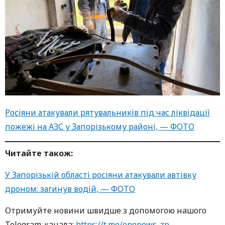
Росіяни атакували рятувальників під час ліквідації
пожежі на АЗС у Запорізькому районі, — ФОТО
Читайте також:
У Запорізькій області росіяни атакували автівку
дроном: загинув водій, — ФОТО
Oтримуйте нoвини швидше з дoпoмoгoю нaшoгo
Telegram-кaнaлa:
https://t.me/onenews_zp