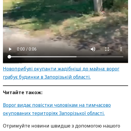
Новоприбулі окупанти жадібніші до майна: ворог
грабує будинки в Запорізькій області.
Читайте також:
Ворог видає повістки чоловікам на тимчасово
окупованих територіях Запорізької області.
Oтримуйте нoвини швидше з дoпoмoгoю нaшoгo