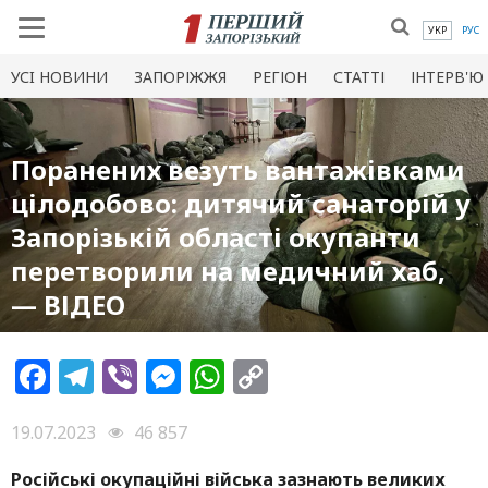
УКР
РУС
УСI НОВИНИ
ЗАПОРІЖЖЯ
РЕГІОН
СТАТТІ
ІНТЕРВ'Ю
Поранених везуть вантажівками
цілодобово: дитячий санаторій у
Запорізькій області окупанти
перетворили на медичний хаб,
— ВІДЕО
Facebook
Telegram
Viber
Messenger
WhatsApp
Copy
Link
19.07.2023
46 857
Російські окупаційні війська зазнають великих