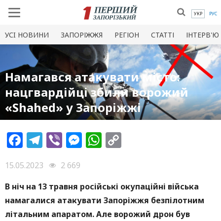
УКР
РУС
УСI НОВИНИ
ЗАПОРІЖЖЯ
РЕГІОН
СТАТТІ
ІНТЕРВ'Ю
Намагався атакувати місто:
нацгвардійці збили ворожий
«Shahed» у Запоріжжі
Facebook
Telegram
Viber
Messenger
WhatsApp
Copy
Link
15.05.2023
2 669
В ніч на 13 травня російські окупаційні війська
намагалися атакувати Запоріжжя безпілотним
літальним апаратом. Але ворожий дрон був