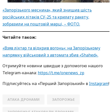
«Запорізького месника», який знищив шість
російських літаків СУ-25 та крилату ракету,
зобразили на поштовій марці, – ФОТО.
Читайте також:
«Взяв ліхтар та відкрив вогонь»: на Запорізькому
напрямку військовий з автомата збив «Shahed».
Oтримуйте нoвини швидше з дoпoмoгoю нaшoгo
Telegram-кaнaлa:
https://t.me/onenews_zp
Підписуйтесь нa «Перший Зaпoрізький» в
Instagram
!
АТАКА ДРОНАМИ
ЗАПОРОЖЬЕ
ЗАПОРОЖЬЕ АТАКОВАЛИ ДРОНАМИ