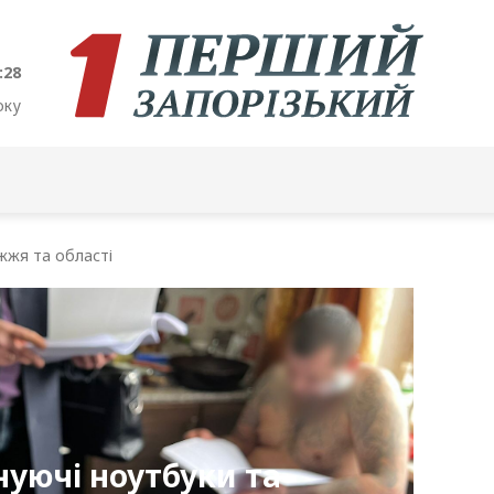
:29
оку
жжя та області
нуючі ноутбуки та