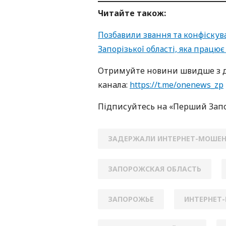
Читайте також:
Позбавили звання та конфіскув
Запорізької області, яка працює
Oтримуйте нoвини швидше з д
кaнaлa:
https://t.me/onenews_zp
Підписуйтесь нa «Перший Зaп
ЗАДЕРЖАЛИ ИНТЕРНЕТ-МОШЕ
ЗАПОРОЖСКАЯ ОБЛАСТЬ
ЗАПОРОЖЬЕ
ИНТЕРНЕТ