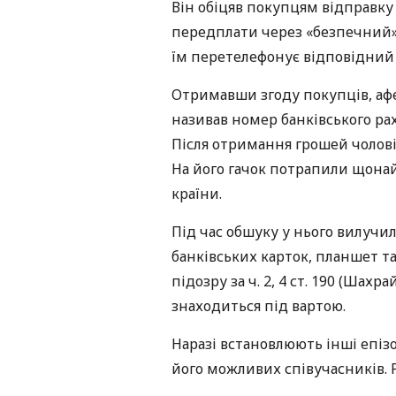
Він обіцяв покупцям відправку 
передплати через «безпечний» 
їм перетелефонує відповідний 
Отримавши згоду покупців, афе
називав номер банківського ра
Після отримання грошей чолов
На його гачок потрапили щона
країни.
Під час обшуку у нього вилучил
банківських карток, планшет т
підозру за ч. 2, 4 ст. 190 (Шах
знаходиться під вартою.
Наразі встановлюють інші епіз
його можливих співучасників. 