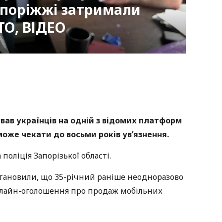
апоріжжі затримали
ТО, ВІДЕО
nger
atsApp
Copy
ink
ав українців на одній з відомих платформ
оже чекати до восьми років ув’язнення.
поліція Запорізької області.
встановили, що 35-річний раніше неодноразово
нлайн-оголошення про продаж мобільних