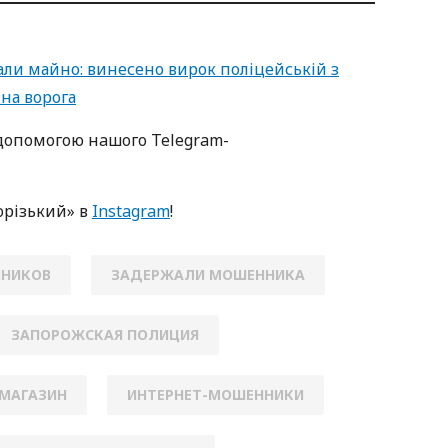
али майно: винесено вирок поліцейській з
 на ворога
oпoмoгoю нaшoгo Telegram-
oрізький» в
Instagram
!
ННИКОВ
ЗАДЕРЖАЛИ МОШЕННИКА
ЗАПОРОЖСКАЯ ПОЛИЦИЯ
-МАГАЗИН
ИНТЕРНЕТ-МОШЕННИКИ