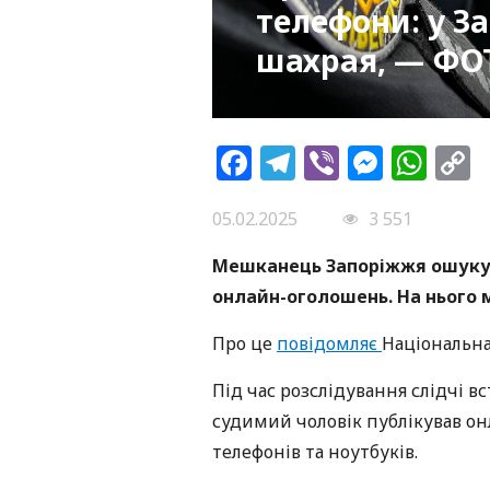
телефони: у З
шахрая, — ФО
Facebook
Telegram
Viber
Messe
Wh
L
05.02.2025
3 551
Мешканець Запоріжжя ошукув
онлайн-оголошень. На нього м
Про це
повідомляє
Національна 
Під час розслідування слідчі 
судимий чоловік публікував о
телефонів та ноутбуків.