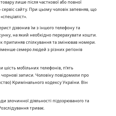
товару лише після часткової або повної
сервіс сайту. При цьому чоловік запевняв, що
«спеціаліст».
рист дзвонив їм з іншого телефону та
хунку, на який необхідно перерахувати кошти.
ік припиняв спілкування та змінював номери.
йменше семеро людей з різних регіонів
и шість мобільних телефонів, п’ять
а чорнові записи. Чоловіку повідомили про
райство) Кримінального кодексу України. Він
оди злочинної діяльності підозрюваного та
Розслідування триває.