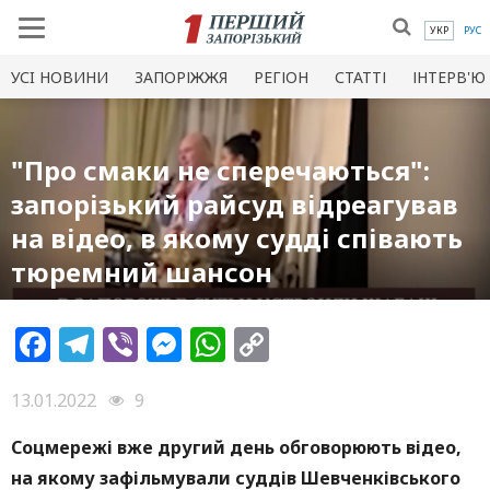
УКР
РУС
УСI НОВИНИ
ЗАПОРІЖЖЯ
РЕГІОН
СТАТТІ
ІНТЕРВ'Ю
"Про смаки не сперечаються":
запорізький райсуд відреагував
на відео, в якому судді співають
тюремний шансон
Facebook
Telegram
Viber
Messenger
WhatsApp
Copy
Link
13.01.2022
9
Соцмережі вже другий день обговорюють відео,
на якому зафільмували суддів Шевченківського