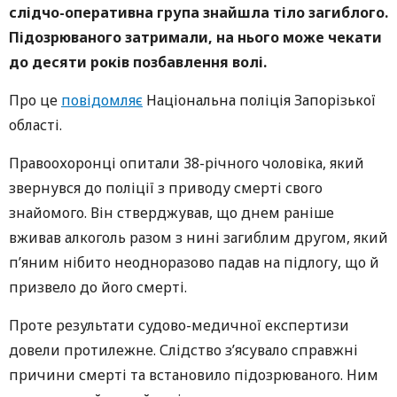
слідчо-оперативна група знайшла тіло загиблого.
Підозрюваного затримали, на нього може чекати
до десяти років позбавлення волі.
Про це
повідомляє
Національна поліція Запорізької
області.
Правоохоронці опитали 38-річного чоловіка, який
звернувся до поліції з приводу смерті свого
знайомого. Він стверджував, що днем раніше
вживав алкоголь разом з нині загиблим другом, який
п’яним нібито неодноразово падав на підлогу, що й
призвело до його смерті.
Проте результати судово-медичної експертизи
довели протилежне. Слідство з’ясувало справжні
причини смерті та встановило підозрюваного. Ним