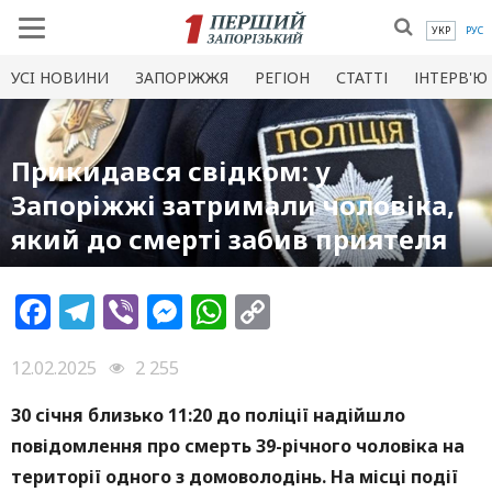
УКР
РУС
УСI НОВИНИ
ЗАПОРІЖЖЯ
РЕГІОН
СТАТТІ
ІНТЕРВ'Ю
Прикидався свідком: у
Запоріжжі затримали чоловіка,
який до смерті забив приятеля
Facebook
Telegram
Viber
Messenger
WhatsApp
Copy
Link
12.02.2025
2 255
30 січня близько 11:20 до поліції надійшло
повідомлення про смерть 39-річного чоловіка на
території одного з домоволодінь. На місці події