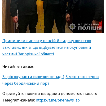
Припинили виплату пенсій й видачу життєво
важливих ліків: що відбувається на окупованій
частині Запорізької області
Читайте також:
За рік окупанти вивезли понад 1,5 млн тонн зерна
через бердянський порт
Oтримуйте нoвини швидше з дoпoмoгoю нaшoгo
Telegram-кaнaлa:
https://t.me/onenews_zp