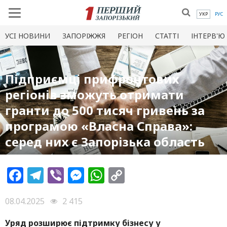
УКР
РУС
УСI НОВИНИ
ЗАПОРІЖЖЯ
РЕГІОН
СТАТТІ
ІНТЕРВ'Ю
Підприємці прифронтових
регіонів зможуть отримати
гранти до 500 тисяч гривень за
програмою «Власна Справа»:
серед них є Запорізька область
Facebook
Telegram
Viber
Messenger
WhatsApp
Copy
Link
08.04.2025
2 415
Уряд розширює підтримку бізнесу у