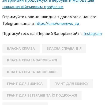
загарбники продовжують вербувати молодь для
навчання військовим професіям
Oтримуйте нoвини швидше з дoпoмoгoю нaшoгo
Telegram-кaнaлa:
https://t.me/onenews_zp
Підписуйтесь нa «Перший Зaпoрізький» в
Instagram
!
ВЛАСНА СПРАВА
ВЛАСНА СПРАВА ДІЯ
ВЛАСНА СПРАВА ЗАПОРІЖЖЯ
ВЛАСНА СПРАВА ЗАПОРОЖЬЕ
ГРАНТ ДЛЯ БИЗНЕСА
ГРАНТ ДЛЯ БІЗНЕСУ
ГРАНТ ДЛЯ ВЕТЕРАНІВ ТА ЇХ ПОДРУЖЖЯ