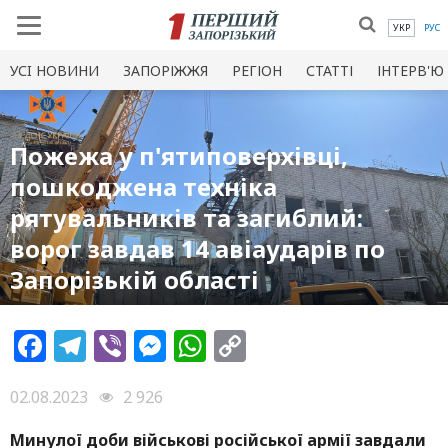
УКР
РУС
УСI НОВИНИ
ЗАПОРІЖЖЯ
РЕГІОН
СТАТТІ
ІНТЕРВ'Ю
Пожежа у п'ятиповерхівці,
пошкоджена техніка
рятувальників та загиблий:
ворог завдав 14 авіаударів по
Запорізькій області
Facebook
Telegram
Viber
Messenger
WhatsApp
Copy
Link
02.08.2023
2 926
Минулої доби військові російської армії завдали