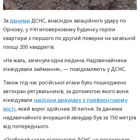
За
даними
ДСНС, внаслідок авіаційного удару по
Оріхову, у п’ятиповерховому будинку горіли
квартири з першого по другий поверхи на загальній
площі 200 квадратів.
«На жаль, загинула одна людина. Надзвичайники
ліквідували займання», — повідомляють у ДСНС.
Також під час російської атаки було пошкоджено
автокран рятувальників, за допомогою якого вони
ліквідували
наслідки авіаудару у прифронтовому
місті
, який ворог здійснив 30 липня. За даними
надзвичайного вчорашній авіаудар був за 150 метрів
від попереднього.
«Особовий склад підрозділів ДСНС не постраждав,