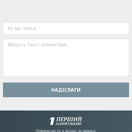
НАДIСЛАТИ
Новини мiста, в якому ти живеш.