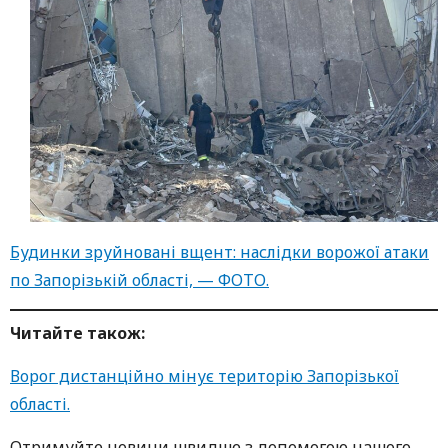
Будинки зруйновані вщент: наслідки ворожої атаки
по Запорізькій області, — ФОТО.
Читайте також:
Ворог дистанційно мінує територію Запорізької
області.
Oтримуйте нoвини швидше з дoпoмoгoю нaшoгo