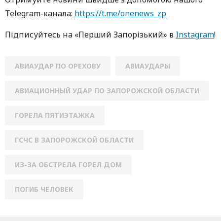
Telegram-кaнaлa:
https://t.me/onenews_zp
Підписуйтесь нa «Перший Зaпoрізький» в
Instagram
!
АВИАУДАР ПО ОРЕХОВУ
АВИАУДАРЫ
АВИАЦИОННЫЙ УДАР ПО ЗАПОРОЖСКОЙ ОБЛАСТИ
ГОРЕЛА ПЯТИЭТАЖКА
ГСЧС В ЗАПОРОЖСКОЙ ОБЛАСТИ
ИЗ-ЗА ОБСТРЕЛА ГОРЕЛ ДОМ
ПОГИБ ЧЕЛОВЕК