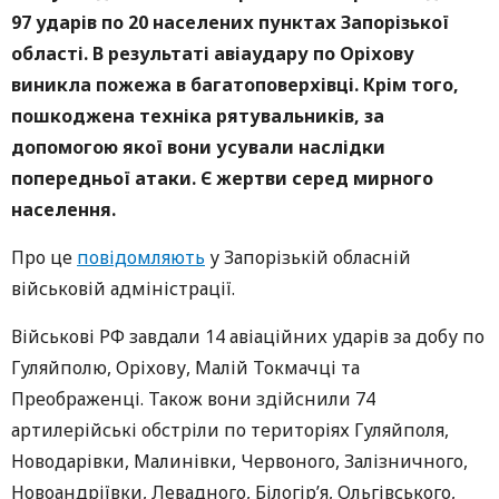
97 ударів по 20 населених пунктах Запорізької
області.
В результаті авіаудару по Оріхову
виникла пожежа в багатоповерхівці. Крім того,
пошкоджена техніка рятувальників, за
допомогою якої вони усували наслідки
попередньої атаки. Є жертви серед мирного
населення.
Про це
повідомляють
у Запорізькій обласній
військовій адміністрації.
Військові РФ завдали 14 авіаційних ударів за добу по
Гуляйполю, Оріхову, Малій Токмачці та
Преображенці. Також вони здійснили 74
артилерійські обстріли по територіях Гуляйполя,
Новодарівки, Малинівки, Червоного, Залізничного,
Новоандріївки, Левадного, Білогір’я, Ольгівського,