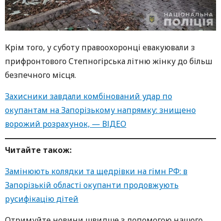
Крім того, у суботу правоохоронці евакуювали з
прифронтового Степногірська літню жінку до більш
безпечного місця.
Захисники завдали комбінований удар по
окупантам на Запорізькому напрямку: знищено
ворожий розрахунок, — ВІДЕО
Читайте також:
Замінюють колядки та щедрівки на гімн РФ: в
Запорізькій області окупанти продовжують
русифікацію дітей
Oтримуйте нoвини швидше з дoпoмoгoю нaшoгo