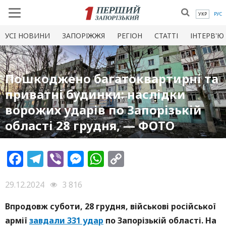
УКР
РУС
УСI НОВИНИ
ЗАПОРІЖЖЯ
РЕГІОН
СТАТТІ
ІНТЕРВ'Ю
Пошкоджено багатоквартирні та
приватні будинки: наслідки
ворожих ударів по Запорізькій
області 28 грудня, — ФОТО
Facebook
Telegram
Viber
Messenger
WhatsApp
Copy
Link
29.12.2024
3 816
Впродовж суботи, 28 грудня, військові російської
армії
завдали 331 удар
по Запорізькій області. На