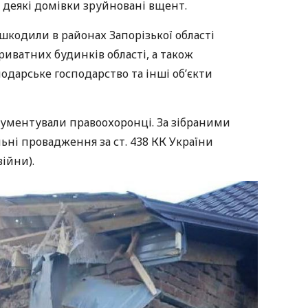
, деякі домівки зруйновані вщент.
ошкодили в районах Запорізької області
риватних будинків області, а також
одарське господарство та інші об’єкти
окументували правоохоронці. За зібраними
ьні провадження за ст. 438 КК України
війни).