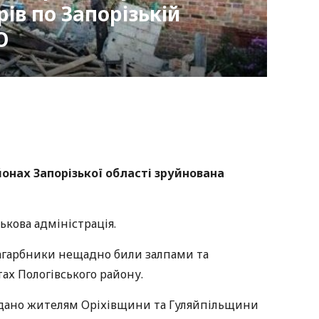
ів по Запорізькій
О
nger
atsApp
Copy
ink
онах Запорізької області зруйнована
ькова адміністрація.
загарбники нещадно били залпами та
ах Пологівського району.
вдано жителям Оріхівщини та Гуляйпільщини