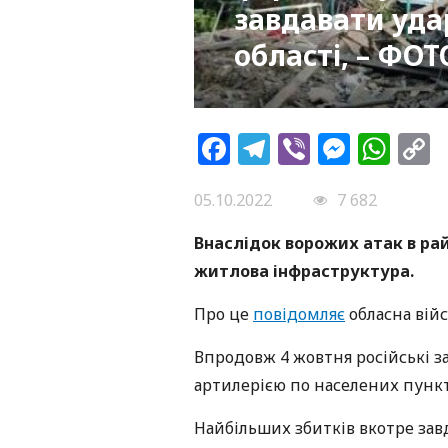
завдавати удар
області, – ФОТ
Facebook
Telegram
Viber
Messe
Wh
L
05.10.2022
7 682
Внаслідок ворожих атак в рай
житлова інфраструктура.
Про це
повідомляє
обласна війс
Впродовж 4 жовтня російські 
артилерією по населених пункт
Найбільших збитків вкотре за