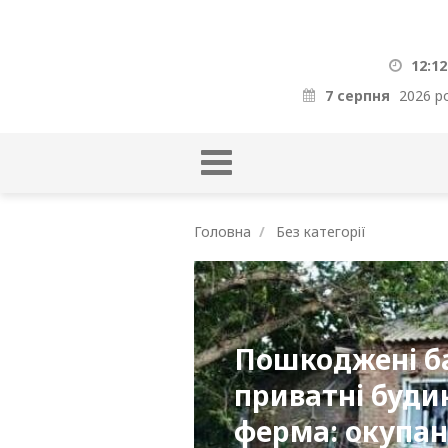
12:12
7 серпня
2026 р
Головна
Без категорії
Пошкоджені ба
приватні буди
ферма: окупа