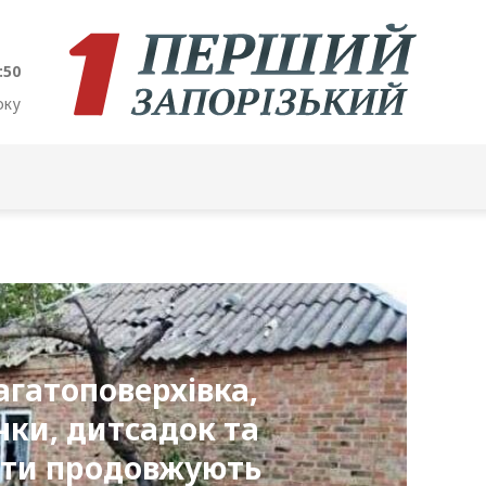
:51
оку
гатоповерхівка,
нки, дитсадок та
нти продовжують