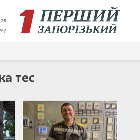
:28
оку
ка тес