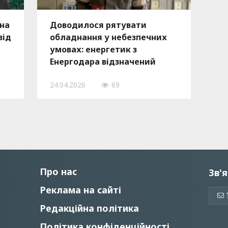
 на
Доводилося рятувати
від
обладнання у небезпечних
умовах: енергетик з
Енергодара відзначений
орденом «За мужність»
24.04.2026
69
Про нас
Зв'я
Реклама на сайті
Редакційна політика
Політика конфіденційності