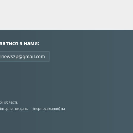
затися з нами:
1newszp@gmail.com
ої області.
інтернет-видань – гіперпосилання) на