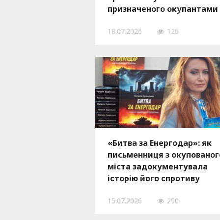
призначеного окупантами
«головного інженера»
18.07.2026
126
Запорізької АЕС
«Битва за Енергодар»: як
письменниця з окупованог
міста задокументувала
історію його спротиву
15.07.2026
290