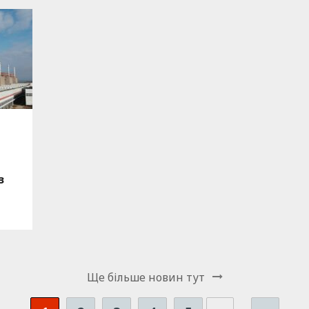
з
Ще бiльше новин тут