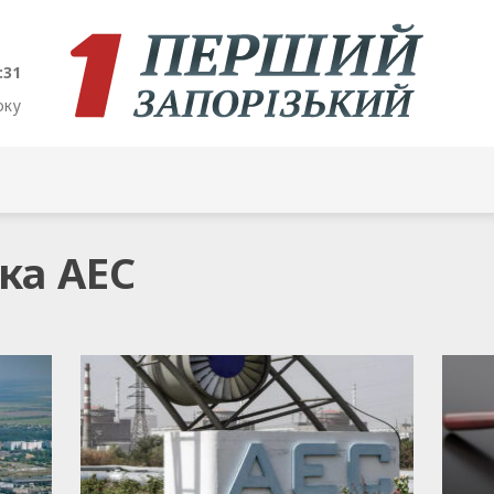
:32
оку
ька АЕС