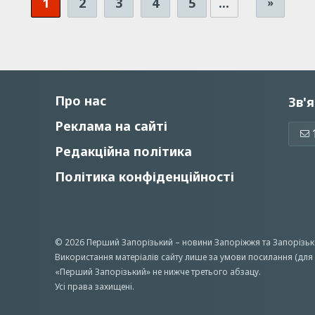
1
2
3
4
5
...
»
Про нас
Зв'я
Реклама на сайті
Редакційна політика
Політика конфіденційності
© 2026 Перший Запорізький –
новини Запоріжжя
та Запорізьк
Використання матеріалів сайту лише за умови посилання (для 
«Перший Запорiзький» не нижче третього абзацу.
Усi права захищенi.