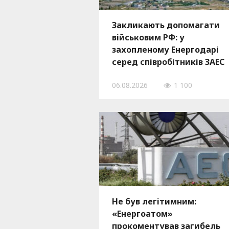
Закликають допомагати
військовим РФ: у
захопленому Енергодарі
серед співробітників ЗАЕС
розповсюджують
06.08.2026
1 100
пропагандистські листівк
Не був легітимним:
«Енергоатом»
прокоментував загибель