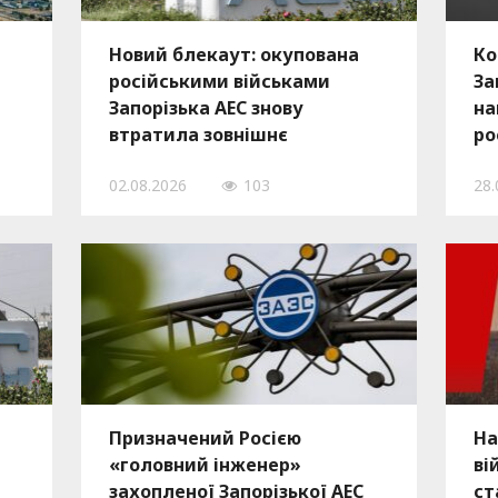
Новий блекаут: окупована
Ко
російськими військами
За
Запорізька АЕС знову
на
втратила зовнішнє
ро
електропостачання
ви
02.08.2026
103
28.
и
Призначений Росією
На
«головний інженер» ​​
ві
захопленої Запорізької АЕС
ст