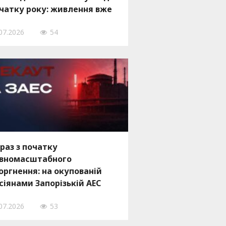
чатку року: живлення вже
дновили
07.2026
54
 раз з початку
вномасштабного
оргнення: на окупованій
сіянами Запорізькій АЕС
ався черговий блекаут
07.2026
53