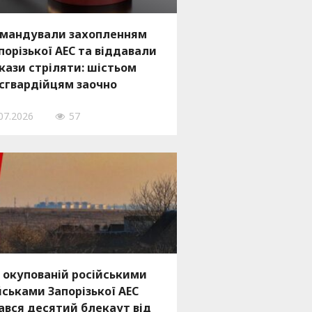
мандували захопленням
порізької АЕС та віддавали
кази стріляти: шістьом
сгвардійцям заочно
несли вироки
07.2026
57
 окупованій російськими
йськами Запорізької АЕС
ався десятий блекаут від