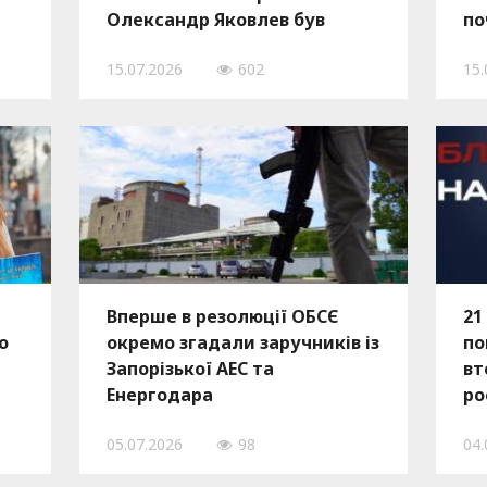
Олександр Яковлев був
по
вбитий влучанням дрона
ві
15.07.2026
602
15.
Вперше в резолюції ОБСЄ
21
о
окремо згадали заручників із
по
Запорізької АЕС та
вт
Енергодара
ро
ст
05.07.2026
98
04.