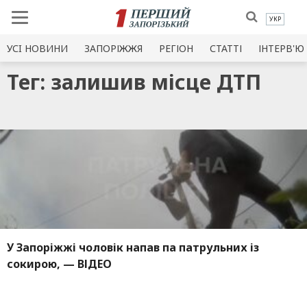
УКР
УСI НОВИНИ
ЗАПОРІЖЖЯ
РЕГІОН
СТАТТІ
ІНТЕРВ'Ю
Тег: залишив місце ДТП
У Запоріжжі чоловік напав па патрульних із
сокирою, — ВІДЕО