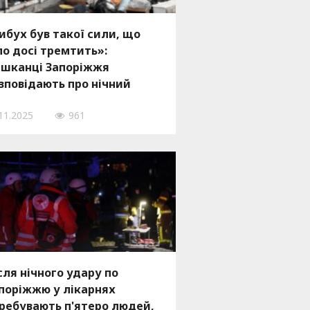
ибух був такої сили, що
ло досі тремтить»:
шканці Запоріжжя
зповідають про нічний
ар, — ФОТО, ВІДЕО
11.2025
961
сля нічного удару по
поріжжю у лікарнях
ребувають п'ятеро людей,