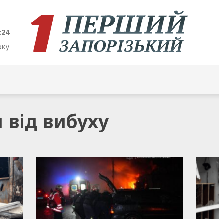
:24
оку
и від вибуху