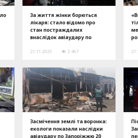
шло
За життя жінки борються
«В
лікаря: стало відомо про
ті
стан постраждалих
ме
внаслідок авіаудару по
ро
у
Запоріжжю
уд
21.11.2025
2 467
21.
ну
Засмічення землі та воронка:
Пі
екологи показали наслідки
За
авіаудару по Запоріжжю 20
пе