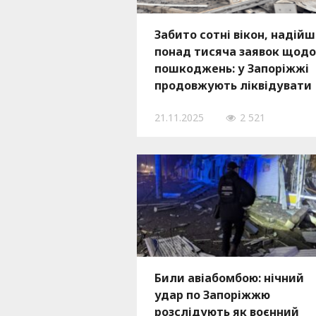
Забито сотні вікон, надій
понад тисяча заявок щодо
пошкоджень: у Запоріжжі
продовжують ліквідувати
наслідки російського удар
21.11.2025
2 521
по Шевченківському райо
Били авіабомбою: нічний
удар по Запоріжжю
розслідують як воєнний