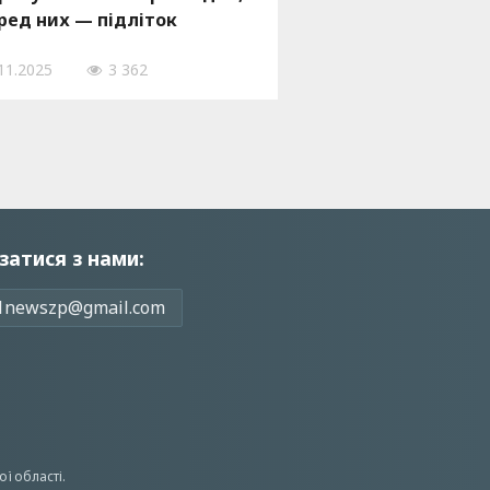
ред них — підліток
11.2025
3 362
затися з нами:
1newszp@gmail.com
ої області.