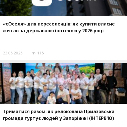
«єОселя» для переселенців: як купити власне
житло за державною іпотекою у 2026 році
23.06.2026
115
Триматися разом: як релокована Приазовська
громада гуртує людей у Запоріжжі (ІНТЕРВ'Ю)