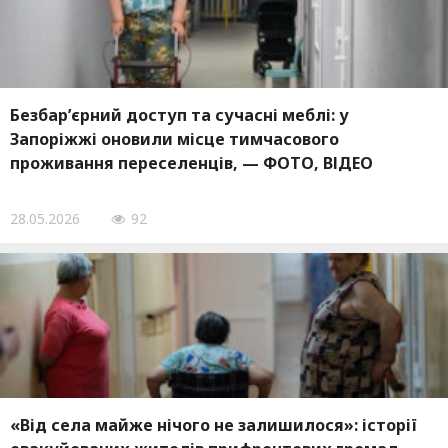
Безбарʼєрний доступ та сучасні меблі: у
Запоріжжі оновили місце тимчасового
проживання переселенців, — ФОТО, ВІДЕО
28.05.2026
92
«Від села майже нічого не залишилося»: історії