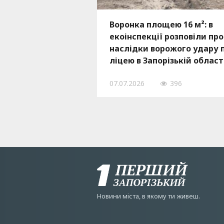
Воронка площею 16 м²: в
екоінспекції розповіли про
наслідки ворожого удару 
ліцею в Запорізькій област
— ФОТО
07.07.2026
396
Новини мiста, в якому ти живеш.