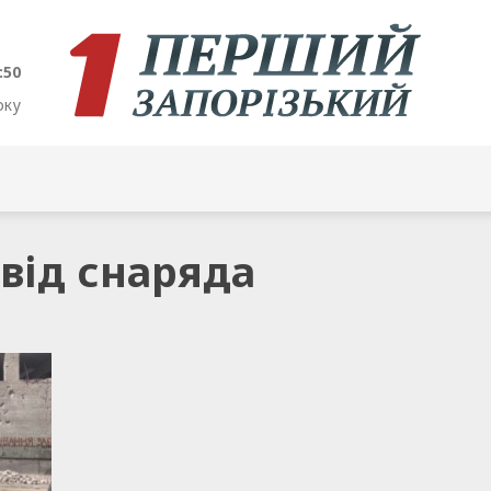
:50
оку
 від снаряда