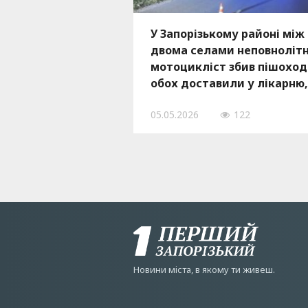
У Запорізькому районі між
двома селами неповнолітн
мотоцикліст збив пішоход
обох доставили у лікарню
ФОТО
05.05.2026
122
Новини мiста, в якому ти живеш.