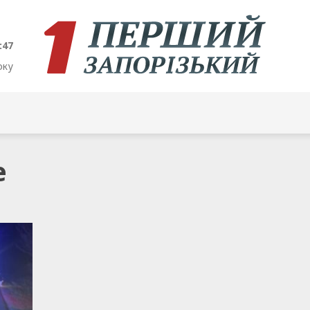
:47
оку
е