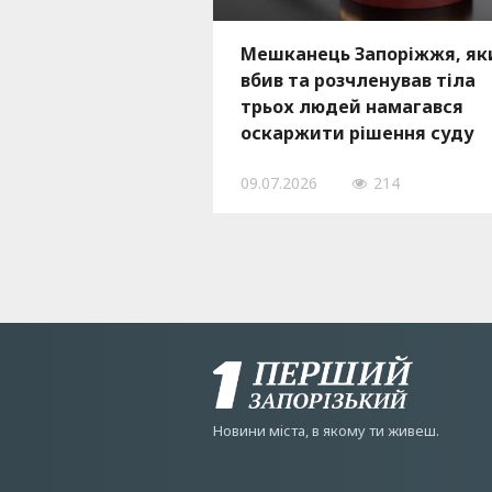
Мешканець Запоріжжя, як
вбив та розчленував тіла
трьох людей намагався
оскаржити рішення суду
09.07.2026
214
Новини мiста, в якому ти живеш.