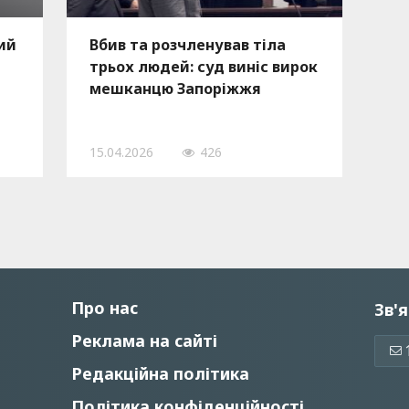
ий
Вбив та розчленував тіла
трьох людей: суд виніс вирок
мешканцю Запоріжжя
15.04.2026
426
Про нас
Зв'я
Реклама на сайті
Редакційна політика
Політика конфіденційності