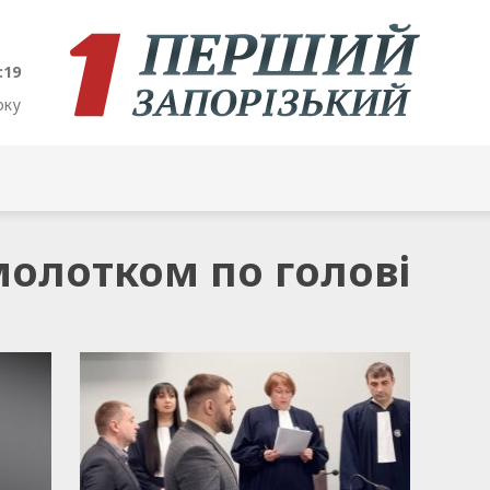
:19
оку
молотком по голові