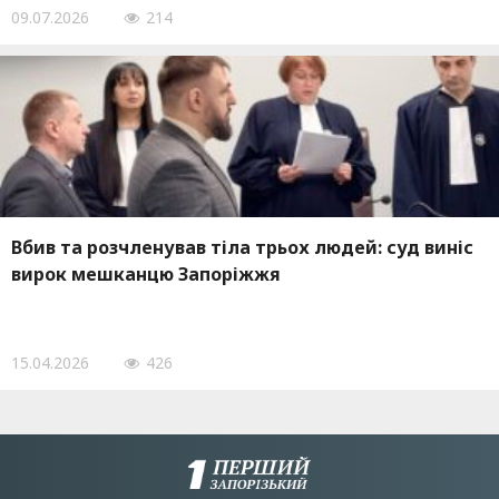
09.07.2026
214
Вбив та розчленував тіла трьох людей: суд виніс
вирок мешканцю Запоріжжя
15.04.2026
426