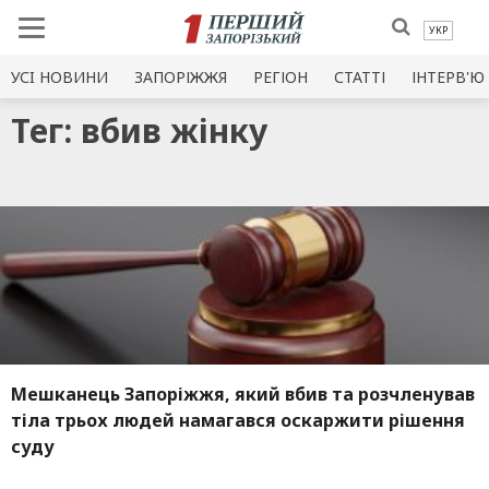
УКР
УСI НОВИНИ
ЗАПОРІЖЖЯ
РЕГІОН
СТАТТІ
ІНТЕРВ'Ю
Тег: вбив жінку
Мешканець Запоріжжя, який вбив та розчленував
тіла трьох людей намагався оскаржити рішення
суду