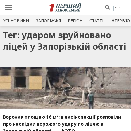
УКР
УСI НОВИНИ
ЗАПОРІЖЖЯ
РЕГІОН
СТАТТІ
ІНТЕРВ'Ю
Тег: ударом зруйновано
ліцей у Запорізькій області
Воронка площею 16 м²: в екоінспекції розповіли
про наслідки ворожого удару по ліцею в