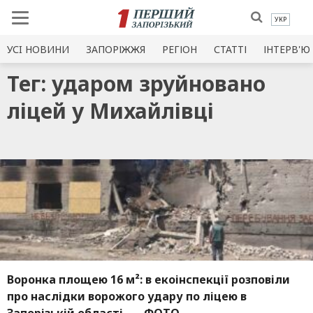
УКР
УСI НОВИНИ
ЗАПОРІЖЖЯ
РЕГІОН
СТАТТІ
ІНТЕРВ'Ю
Тег: ударом зруйновано
ліцей у Михайлівці
Воронка площею 16 м²: в екоінспекції розповіли
про наслідки ворожого удару по ліцею в