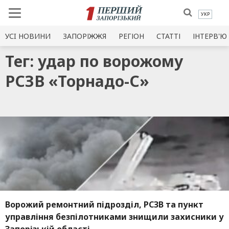
УКР
УСI НОВИНИ
ЗАПОРІЖЖЯ
РЕГІОН
СТАТТІ
ІНТЕРВ'Ю
Тег: удар по ворожому
РСЗВ «Торнадо-С»
Ворожий ремонтний підрозділ, РСЗВ та пункт
управління безпілотниками знищили захисники у